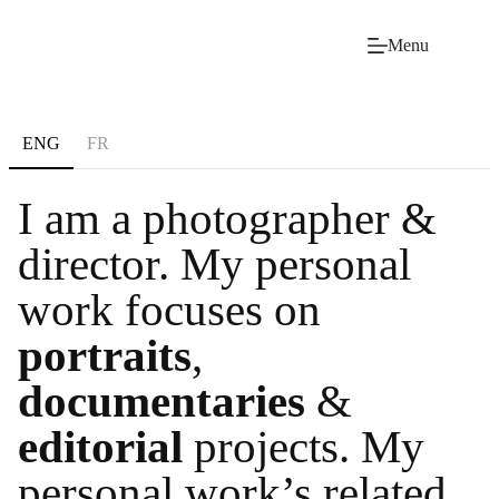
Skip
to
Menu
content
ENG
FR
I am a photographer &
director. My personal
work focuses on
portraits
,
documentaries
&
editorial
projects. My
personal work’s related