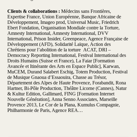
Clients & collaborations :
Médecins sans Frontières,
Expertise France, Union Européenne, Banque Africaine de
Développement, Imageo prod, Universal Music, Friedrich
Ebert Fondation, Organisation Mondiale contre la Torture,
Amnesty International, Amnesty International, DVV
International, Prison Insider, Greenpeace, Agence Française de
Développement (AFD), Solidarité Laïque, Action des
Chrétiens pour l’abolition de la torture ACAT, DRI –
Democracy Reporting International, Festival International des
Droits Humains (Suisse et France), La Faiar [Formation
Avancée et Itinérante des Arts en Espace Public], Karwan,
MuCEM, Durand Salabert Eschig, Totem Production, Festival
de Musique Gnaoua d’Essaouira, Chasse au Trésor,
Département des Alpes de Haute Provence, Forabandit, Rona
Hartner, Bi-Pôle Production, Théâtre Licorne (Cannes), Natur
& Kultur Edition, Gallimard, FING [Formation Internet
Nouvelle Génération], Anna Senno Associates, Marseille
Provence 2013, Le Cor de la Plana, Kumulus Compagnie,
Philharmonie de Paris, Agence REA…