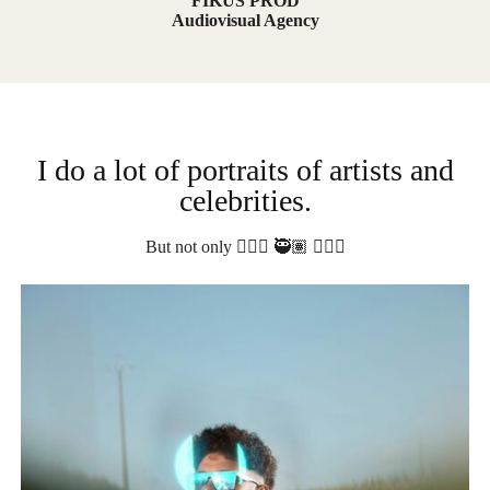
FIKUS PROD
Audiovisual Agency
I do a lot of portraits of artists and
celebrities.
But not only 💂🏻‍♀️ 🥷🏽 🧜🏽‍♀️