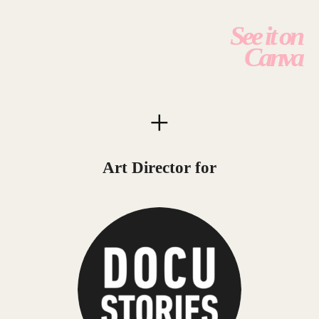
See it on
Canva
+
Art Director for