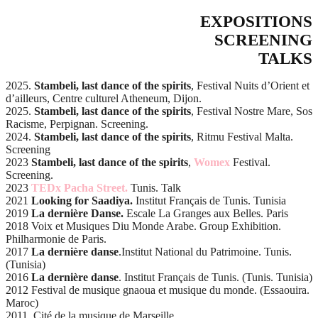
EXPOSITIONS
SCREENING
TALKS
2025.
Stambeli, last dance of the spirits
, Festival Nuits d’Orient et
d’ailleurs, Centre culturel Atheneum, Dijon.
2025.
Stambeli, last dance of the spirits
, Festival Nostre Mare, Sos
Racisme, Perpignan. Screening.
2024.
Stambeli, last dance of the spirits
, Ritmu Festival Malta.
Screening
2023
Stambeli, last dance of the spirits
,
Womex
Festival.
Screening.
2023
TEDx
Pacha Street.
Tunis. Talk
2021
Looking for Saadiya.
Institut Français de Tunis. Tunisia
2019
La dernière Danse.
Escale La Granges aux Belles. Paris
2018 Voix et Musiques Diu Monde Arabe. Group Exhibition.
Philharmonie de Paris.
2017
La dernière danse
.Institut National du Patrimoine. Tunis.
(Tunisia)
2016
La dernière danse
. Institut Français de Tunis. (Tunis. Tunisia)
2012 Festival de musique gnaoua et musique du monde. (Essaouira.
Maroc)
2011. Cité de la musique de Marseille